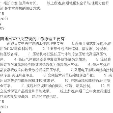
1. 维护方便,使用寿命长。 综上所述,南通地暖安全节能,使用方便舒
适,是非常理想的供暖方式。
15
2021
/
09
南通日立中央空调的工作原理主要有:
南通日立中央空调的工作原理主要有: 1. 采用直膨式制冷循环,使
用R410A环保制冷剂。 2. 主要部件包括压缩机、蒸发器、冷凝器、
膨胀设备等。 3. 压缩机将低温低压气体制冷剂压缩成高温高压气
体。 4. 高压气体在冷凝器中凝结释放热量为水加热。 5. 流经膨
胀装置的液体制冷剂急速吸热汽化为低温低压气体。 6. 低压气体在
蒸发器吸收室内热量致冷后返回压缩机。 7. 采用电子膨胀阀精确控制
制冷量,实现可变冷量。 8. 变频技术调节压缩机转速节能。 9. 采
用日本先进节能压缩机,制冷效果好。 10. 控制系统智能精确,运行安
全可靠。 11. 实现对空调区域的恒温、恒湿、新风控制。 12. 日
立技术保证产品质量和节能效果。 综上所述,南通日立中央空调通过
精密控制实现高效、舒适的空调供冷。
15
2021
/