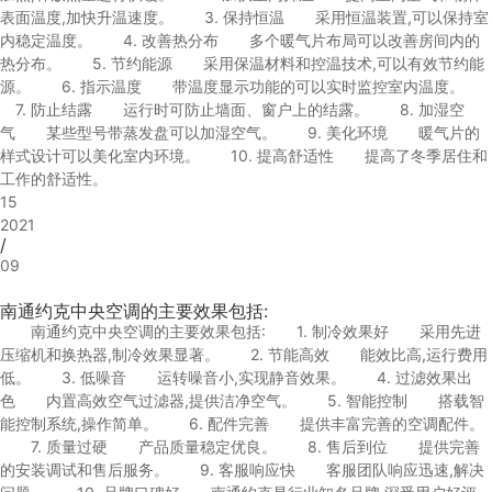
表面温度,加快升温速度。 3. 保持恒温 采用恒温装置,可以保持室
内稳定温度。 4. 改善热分布 多个暖气片布局可以改善房间内的
热分布。 5. 节约能源 采用保温材料和控温技术,可以有效节约能
源。 6. 指示温度 带温度显示功能的可以实时监控室内温度。
7. 防止结露 运行时可防止墙面、窗户上的结露。 8. 加湿空
气 某些型号带蒸发盘可以加湿空气。 9. 美化环境 暖气片的
样式设计可以美化室内环境。 10. 提高舒适性 提高了冬季居住和
工作的舒适性。
15
2021
/
09
南通约克中央空调的主要效果包括:
南通约克中央空调的主要效果包括: 1. 制冷效果好 采用先进
压缩机和换热器,制冷效果显著。 2. 节能高效 能效比高,运行费用
低。 3. 低噪音 运转噪音小,实现静音效果。 4. 过滤效果出
色 内置高效空气过滤器,提供洁净空气。 5. 智能控制 搭载智
能控制系统,操作简单。 6. 配件完善 提供丰富完善的空调配件。
7. 质量过硬 产品质量稳定优良。 8. 售后到位 提供完善
的安装调试和售后服务。 9. 客服响应快 客服团队响应迅速,解决